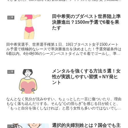
や山なみがとても美しい毎日です。秋といえば運動会など様...
田中希実のブダペスト世界陸上準
記事
決勝進出？1500m予選で6着を果
たす
田中希実選手、世界選手権第１日、19日ブタペスト女子1500メート
ル予選で積極的なレースで準決勝進出を決めました！予選突破条件は
6着以内。4分4秒36のシーズンベストタイムで６着でゴールし、準決
勝進出が決まりました！この記事では世界選手権で...
メンタルを強くする方法５選！女
記事
性が実践しやすい習慣＋NY発ヒ
ント
なんとなく気分が沈みやすい、ちょっとした一言に傷ついたり、理由
もなく落ち込んだりする。そんな”心の揺らぎ”を感じる日が続くと、
「もっと自分を強くしなければ」と思う女性も多いのではないでしょ
うか？厚生労働省の調査では、日本ではおよそ15人に１...
選択的夫婦別姓とは？国会でも主
記事