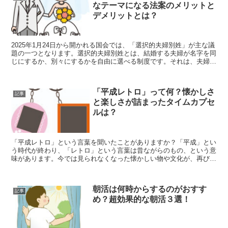
なテーマになる法案のメリットと
デメリットとは？
2025年1月24日から開かれる国会では、「選択的夫婦別姓」が主な議
題の一つとなります。選択的夫婦別姓とは、結婚する夫婦が名字を同
じにするか、別々にするかを自由に選べる制度です。それは、夫婦が
望む場合、結婚後もそれぞれ結婚前の氏(名字)を使...
「平成レトロ」って何？懐かしさ
記事
と楽しさが詰まったタイムカプセ
ルは？
「平成レトロ」という言葉を聞いたことがありますか？「平成」とい
う時代が終わり、「レトロ」という言葉は昔ながらのもの、という意
味があります。今では見られなくなった懐かしい物や文化が、再び注
目されているんです。この記事では、平成時代に流行した懐...
朝活は何時からするのがおすす
記事
め？超効果的な朝活３選！