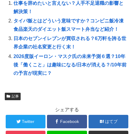
仕事を辞めたいと言えない？人手不足退職の影響と
解決策！
タイパ飯とはどういう意味ですか？コンビニ飯冷凍
食品楽天のダイエット飯スマート弁当など紹介！
日本のセブンイレブンが買収される？6万軒を誇る世
界企業の社名変更と行く末！
2026度版イーロン・マスク氏の未来予測６選？10年
後「働くこと」は趣味になる/日本が消える？/10年前
の予言が現実に？
記事
シェアする
Twitter
Facebook
はてブ