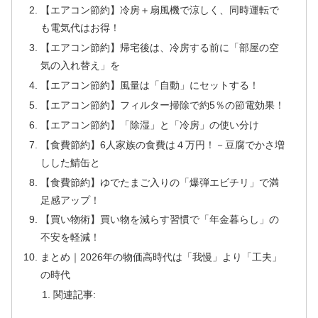
【エアコン節約】冷房＋扇風機で涼しく、同時運転で
も電気代はお得！
【エアコン節約】帰宅後は、冷房する前に「部屋の空
気の入れ替え」を
【エアコン節約】風量は「自動」にセットする！
【エアコン節約】フィルター掃除で約5％の節電効果！
【エアコン節約】「除湿」と「冷房」の使い分け
【食費節約】6人家族の食費は４万円！－豆腐でかさ増
しした鯖缶と
【食費節約】ゆでたまご入りの「爆弾エビチリ」で満
足感アップ！
【買い物術】買い物を減らす習慣で「年金暮らし」の
不安を軽減！
まとめ｜2026年の物価高時代は「我慢」より「工夫」
の時代
関連記事: