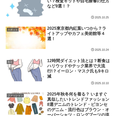
い？検査キットや自宅療養の仕方
など9選！？
2025.10.25
2025東京都内紅葉いつから？ラ
スポット
イトアップやカフェ美術館等４
選！
2025.10.24
12時間ダイエット法とは？断食は
美容
ハリウッドやテック業界で大流
行!？イーロン・マスク氏も9キロ
減
2025.10.10
2025年秋冬何を着る？ いますぐ
ファッション
真似したいトレンドファッション
8選デニムのトレンド・ビヨンセ
のデニム・流行色はブラウン・オ
ーバーシャツ・ロングブーツの流