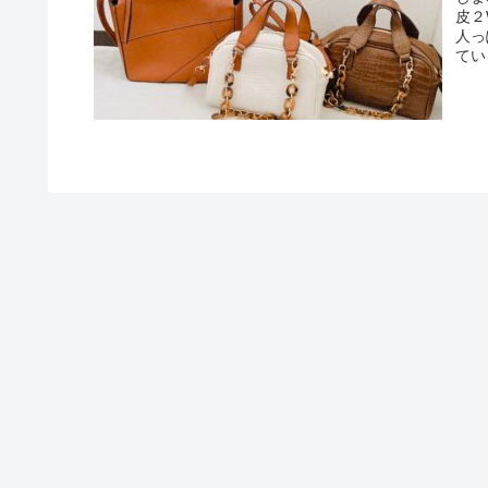
皮２
人っ
てい