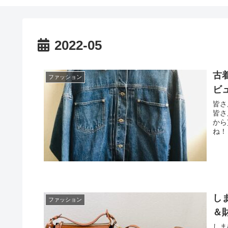
2022-05
古
ファッション
ビ
皆さ
皆さ
から
ね！
し
ファッション
＆
しま