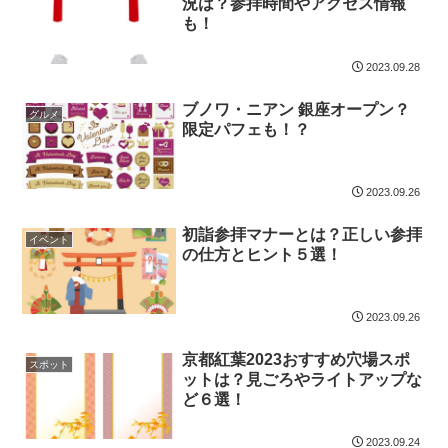
況は？参拝時間やアクセス情報
も！
2023.09.28
ブノワ・ニアン 銀座オープン？
グルメ
限定パフェも！？
2023.09.26
初詣参拝マナーとは？正しい参拝
イベント
の仕方とヒント５選！
2023.09.26
京都紅葉2023おすすめ穴場スポ
スポット
ットは？見ごろやライトアップな
ど６選！
2023.09.24