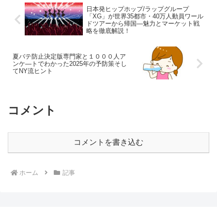
日本発ヒップホップ/ラップグループ
「XG」が世界35都市・40万人動員ワール
ドツアーから帰国―魅力とマーケット戦
略を徹底解説！
夏バテ防止決定版専門家と１０００人ア
ンケ―トでわかった2025年の予防策そし
てNY流ヒント
コメント
コメントを書き込む
ホーム
記事