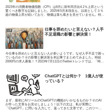
2023年の消費者物価指数（CPI）は8月に前年同月比4.2％上昇という
驚くべき数字を記録しました。2025年5月末現在も、以前として３％
超の物価上昇が続いており、物価は落ち着きを見せていません。特に
お米の価格高騰について、新任の小泉進次郎...
仕事を辞めたいと言えない？人手
記事
不足退職の影響と解決策！
今仕事を辞めたいと言えない人が多いようです。なぜ人手不足で困っ
ているのか？その影響と解決策を本記事でまとめてみました。時給
2000円の求人募集！？2023年7月11日のTwitterトレンドでは、「時給
2000円」という言葉が注目されました...
ChatGPTとは何か？ 1億人が使
記事
っている？
まず、最初にAIツールのChatGPTの機能がいかなるものか？そのAI
が作った文章をお見せしましょう！以下の文は、私が実際に
「ChatGPT」に問いを入力して、返ってきた文章です。このツール