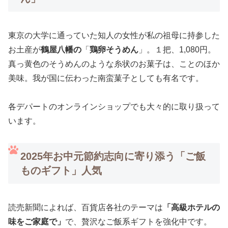
東京の大学に通っていた知人の女性が私の祖母に持参した
お土産が
鶴屋八幡の
「
鶏卵そうめん
」。１把、1,080円。
真っ黄色のそうめんのような糸状のお菓子は、ことのほか
美味。我が国に伝わった南蛮菓子としても有名です。
各デパートのオンラインショップでも大々的に取り扱って
います。
2025年お中元節約志向に寄り添う「ご飯
ものギフト」人気
読売新聞によれば、百貨店各社のテーマは
「高級ホテルの
味をご家庭で」
で、贅沢なご飯系ギフトを強化中です。