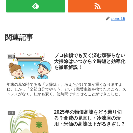
sono16
関連記事
プロ依頼でも安く済む頑張らない
記事
大掃除はいつから？時短と効率化
を徹底解説！
年末の風物詩である「大掃除」、考えただけで気が重くなりますよ
ね。しかし「全部自分でやろう」という完璧主義を捨てたところ、ス
トレスがなく、しかも安く、短時間ですませることができました。そ
の秘訣は、最も厄介な場所だけをプロに任せる「頑張らない大...
2025年の物価高騰をどう乗り切
記事
る？食費の見直し・冷凍庫の活
用・米価の高騰は下がるきざし？