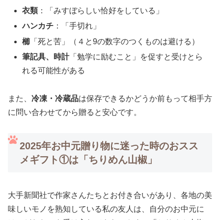
衣類
：「みすぼらしい恰好をしている」
ハンカチ
：「手切れ」
櫛
「死と苦」（４と9の数字のつくものは避ける）
筆記具、時計
「勉学に励むこと」を促すと受けとら
れる可能性がある
また、
冷凍・冷蔵品
は保存できるかどうか前もって相手方
に問い合わせてから贈ると安心です。
2025年お中元贈り物に迷った時のおスス
メギフト①は「ちりめん山椒」
大手新聞社で作家さんたちとお付き合いがあり、各地の美
味しいモノを熟知している私の友人は、自分のお中元に