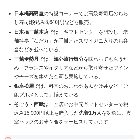
日本橋高島屋
の特設コーナーでは高級寿司店のちら
し寿司(税込み8,640円)などを販売。
日本橋三越本店
では、ギフトセンターを開設し、老
舗料亭「なだ万」が手掛けたズワイガニ入りのお弁
当などを並べている。
三越伊勢丹
では、
海外旅行気分
を味わってもらうた
め、フランスやイタリアなどから取り寄せたワイン
やチーズを集めた企画も実施している。
銀座松屋
では、料亭のおこわやあんかけ丼など「ご
飯グルメとして」揃えている。
そごう・西武
は、全店のお中元ギフトセンターで税
込み15,000円以上を購入した
先着1万人
を対象に、真
空パックのお米２合をサービスしています。