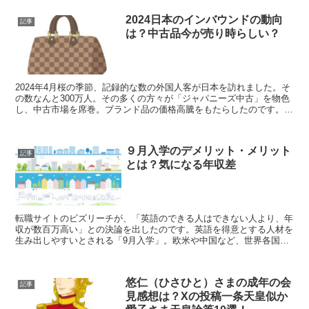
2024日本のインバウンドの動向
記事
は？中古品今が売り時らしい？
2024年4月桜の季節、記録的な数の外国人客が日本を訪れました。そ
の数なんと300万人。その多くの方々が「ジャパニーズ中古」を物色
し、中古市場を席巻。ブランド品の価格高騰をもたらしたのです。中
古ブランド品の価格は半年前と比べて2割以上も上昇...
９月入学のデメリット・メリット
記事
とは？気になる年収差
転職サイトのビズリーチが、「英語のできる人はできない人より、年
収が数百万高い」との決論を出したのです。英語を得意とする人材を
生み出しやすいとされる「9月入学」。欧米や中国など、世界各国で
採用されています。この記事では「9月入学」についてメリ...
悠仁（ひさひと）さまの成年の会
記事
見感想は？Xの投稿一条天皇似か