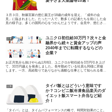
愛子さま天皇論等10選！
３月３日、秋篠宮家の悠仁親王が18歳の成年を迎え、「成年の会
見」に臨まれました。たった一人で、数多くの記者たちを前にした会
見の様子は、多くの国民の心をつかんだようです。会見中、悠仁さま
は緊張されながらも、30分間の会見中言葉を詰まらせたり、...
ユニクロ初任給30万円？次々と金
記事
融界から続々と賃金アップの声
2040年までに転職するならどの
企業？
お正月気分も抜けやらぬ1月8日、ユニクロが初任給を3万円引き上げ
て、33万円越えを発表しました。長年勤めている社員も同様に昇級
します。一方、高給取りでありながら過酷な仕事として知られる看護
師の方からは、「私たちは身体を壊しながらやっているの...
タイパ飯とはどういう意味です
記事
か？コンビニ飯冷凍食品楽天のダ
イエット飯スマート弁当など紹
介！
「タイパ」とは、タイムパフォーマンスの略で、時間対効果のこと。