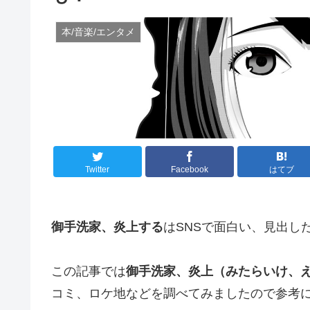
本/音楽/エンタメ
Twitter
Facebook
はてブ
御手洗家、炎上する
はSNSで面白い、見出し
この記事では
御手洗家、炎上（みたらいけ、
コミ、ロケ地などを調べてみましたので参考