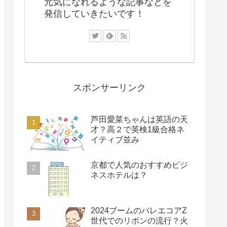
元気になれるような記事などを
発信していきたいです！
スポンサーリンク
芦田愛菜ちゃんは英語の天
才？高２で英検1級合格ネ
イティブ並み
京都で人気のおすすめビジ
ネスホテルは？
2024ブームのバレエコアZ
世代でのリボンの流行？火