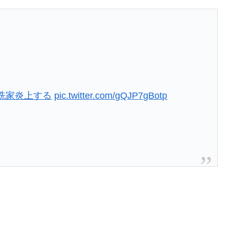
洗家炎上する
pic.twitter.com/gQJP7gBotp