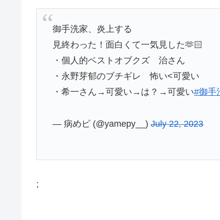
御手洗家、炎上する
見終わった！面白くて一気見した🫶🏻
・個人的ベストオブクズ 治さん
・永野芽郁のブチギレ 怖い<可愛い
・希一さん→可愛い→は？→可愛い
#御手
— 病めピ (@yamepy__)
July 22, 2023
;