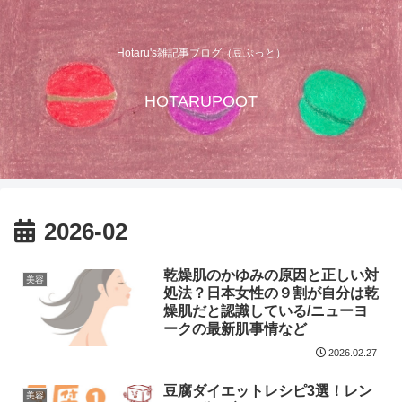
Hotaru's雑記事ブログ（豆ぷっと）
HOTARUPOOT
2026-02
乾燥肌のかゆみの原因と正しい対
美容
処法？日本女性の９割が自分は乾
燥肌だと認識している/ニューヨ
ークの最新肌事情など
2026.02.27
豆腐ダイエットレシピ3選！レン
美容