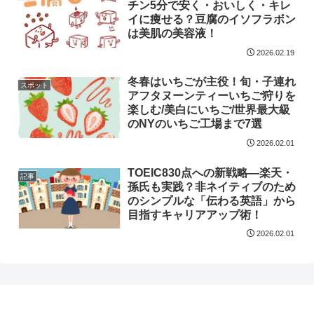
チン5分で安く・おいしく・キレ
イに痩せる？豆腐のイソフラボン
は美肌の美容液！
2026.02.19
冬春はいちごが主役！旬・子連れ
スポット
アフタヌーンティーいちご狩りを
楽しむ/美白にいちご/世界最大級
のNYのいちご工場まで7選
2026.02.01
TOEIC830点への新戦略―楽天・
記事
孫氏も実践？非ネイティブのため
のシンプルな「伝わる英語」から
目指すキャリアアップ術！
2026.02.01