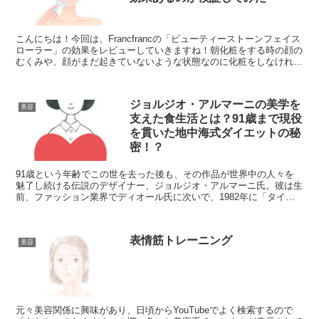
こんにちは！今回は、Francfrancの「ビューティーストーンフェイス
ローラー」の効果をレビューしていきますね！朝化粧をする時の顔の
むくみや、顔がまだ起きていないような状態なのに化粧をしなければ
ならない状態が以前から気になっていたので、先...
ジョルジオ・アルマーニの美学を
美容
支えた食生活とは？91歳まで現役
を貫いた地中海式ダイエットの秘
密！？
91歳という年齢でこの世を去った後も、その作品が世界中の人々を
魅了し続ける伝説のデザイナー、ジョルジオ・アルマーニ氏。彼は生
前、ファッション業界でディオール氏に次いで、1982年に「タイ
ム」誌の表紙を飾ったデザイナーとしても知られています。...
表情筋トレーニング
美容
元々美容関係に興味があり、日頃からYouTubeでよく検索するので