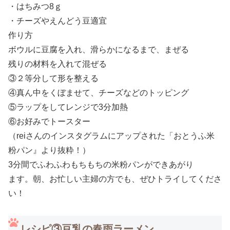
・はちみつ8ｇ
・チーズやえんどう豆適宜
作り方
ボウルに豆腐を入れ、滑らかになるまで、まぜる
残りの材料を入れて混ぜる
③２等分して形を整える
④真ん中をくぼませて、チーズなどのトッピング
⑤ラップをしてレンジで3分加熱
⑥お好みでトースター
（reiさんのインスタグラムにアップされた「おとうふ米
粉パン』より抜粋！）
3分間でふわふわもちもちの米粉パンができあがり
ます。朝、お忙しい主婦の方でも、ぜひトライしてくださ
い！
レシピ③豆乳の春雨ラーメン