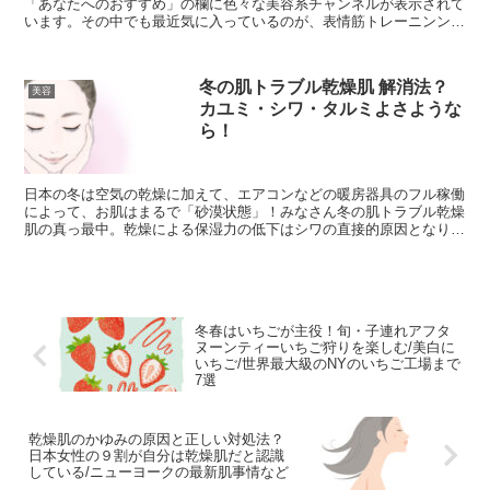
「あなたへのおすすめ」の欄に色々な美容系チャンネルが表示されて
います。その中でも最近気に入っているのが、表情筋トレーニンング
に関するものです。年々スマホを見る時間が増え、下を...
冬の肌トラブル乾燥肌 解消法？
美容
カユミ・シワ・タルミよさような
ら！
日本の冬は空気の乾燥に加えて、エアコンなどの暖房器具のフル稼働
によって、お肌はまるで「砂漠状態」！みなさん冬の肌トラブル乾燥
肌の真っ最中。乾燥による保湿力の低下はシワの直接的原因となり、
あっという間に小じわを作ってしまいます。今回は、小じわ...
冬春はいちごが主役！旬・子連れアフタ
ヌーンティーいちご狩りを楽しむ/美白に
いちご/世界最大級のNYのいちご工場まで
7選
乾燥肌のかゆみの原因と正しい対処法？
日本女性の９割が自分は乾燥肌だと認識
している/ニューヨークの最新肌事情など