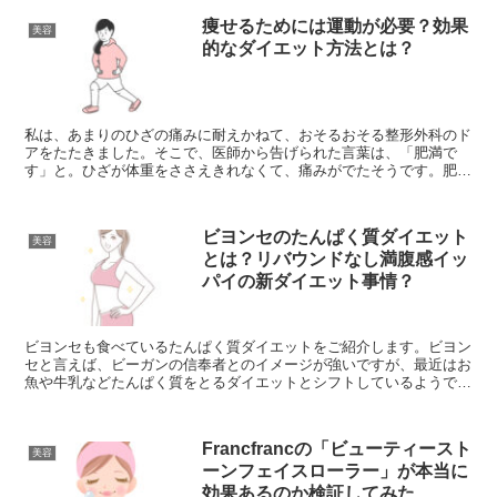
痩せるためには運動が必要？効果
美容
的なダイエット方法とは？
私は、あまりのひざの痛みに耐えかねて、おそるおそる整形外科のド
アをたたきました。そこで、医師から告げられた言葉は、「肥満で
す」と。ひざが体重をささえきれなくて、痛みがでたそうです。肥満
度を表すBMIを調べたり、細かな計算をしたりして、一応勉...
ビヨンセのたんぱく質ダイエット
美容
とは？リバウンドなし満腹感イッ
パイの新ダイエット事情？
ビヨンセも食べているたんぱく質ダイエットをご紹介します。ビヨン
セと言えば、ビーガンの信奉者とのイメージが強いですが、最近はお
魚や牛乳などたんぱく質をとるダイエットとシフトしているようで
す。プライベートでは3人のお子様に恵まれ、母親として、妻...
Francfrancの「ビューティースト
美容
ーンフェイスローラー」が本当に
効果あるのか検証してみた