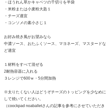
・ほうれん草かキャベツの千切りを半袋
・米粉または小麦粉大匙１
・チーズ適宜
・コンソメの素小さじ１
お好み焼き風がお望みなら
中濃ソース、おたふくソース、マヨネーズ、マスタードな
ど適宜
１材料をすべて混ぜる
2耐熱容器に入れる
３レンジで600ｗ・5分間加熱
※太りたくない人はどうぞチーズのトッピングを少なめに
して焼いてください。
（coockpad noaballetさんの記事を参考にさせていただき