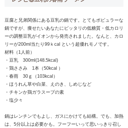
豆腐と兄弟関係にある豆乳の鍋です。とてもポピュラーな
鍋ですが、痩せたいあなたにピッタリの低糖質・低カロリ
ーの調整豆乳がイオンから発売されました。なんと、カロ
リーが200ml当たり99ｋcal という超優れモノです。
材料（1人前）
・豆乳 300ml(148.5kcal)
・鶏ささみ 1本（50kcal ）
・春雨 30ｇ（103kcal）
・ほうれん草や白菜、えのき、しめじなど
・チキンか鶏ガラスープの素
・塩少々
鍋はレンチンでもよし、ガスにかけても結構。でも、加熱
は、5分以上は必要かも。フーフーいって思いっきり召し