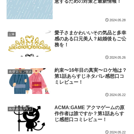
意するための対策と最新情報！
2024.05.28
愛子さまかわいいその気品と多幸
記事
感のある口元美人？結婚後もご公
務を！
2024.05.26
約束〜16年目の真実〜ロケ地は？
本/音楽/エンタメ
第1話あらすじネタバレ感想口コ
ミレビュー！
2024.05.22
ACMA:GAME アクマゲームの原
本/音楽/エンタメ
作作者は誰ですか？第1話あらす
じ感想口コミレビュー！
2024.05.22