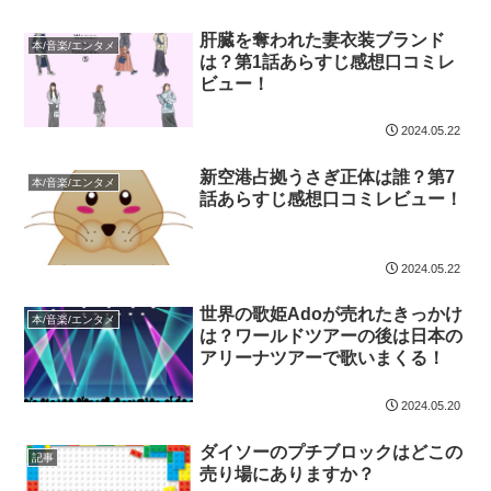
肝臓を奪われた妻衣装ブランド
本/音楽/エンタメ
は？第1話あらすじ感想口コミレ
ビュー！
2024.05.22
新空港占拠うさぎ正体は誰？第7
本/音楽/エンタメ
話あらすじ感想口コミレビュー！
2024.05.22
世界の歌姫Adoが売れたきっかけ
本/音楽/エンタメ
は？ワールドツアーの後は日本の
アリーナツアーで歌いまくる！
2024.05.20
ダイソーのプチブロックはどこの
記事
売り場にありますか？