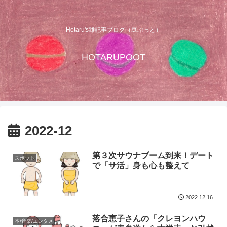
Hotaru's雑記事ブログ（豆ぷっと）
HOTARUPOOT
2022-12
第３次サウナブーム到来！デート
スポット
で「サ活」身も心も整えて
2022.12.16
落合恵子さんの「クレヨンハウ
本/音楽/エンタメ