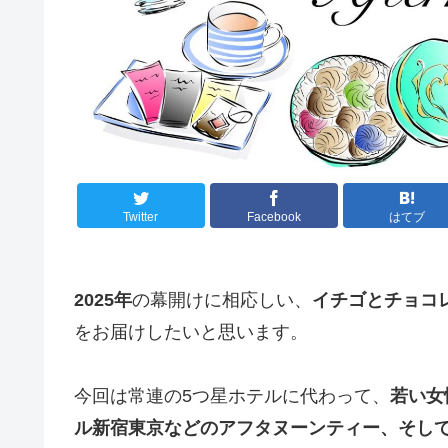
Twitter
Facebook
はてブ
2025
年
の幕開けに相応しい、
イチゴとチョコ
をお届けしたいと思います。
今回は常連の5つ星ホテルに代わって、
若い女
ル新宿東京などのアフタヌーンティー、そし