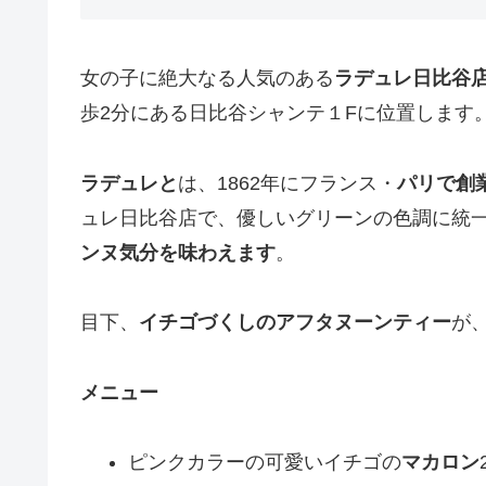
女の子に絶大なる人気のある
ラデュレ日比谷
歩2分にある日比谷シャンテ１Fに位置します
ラデュレと
は、1862年にフランス・
パリで創
ュレ日比谷店で、優しいグリーンの色調に統
ンヌ気分を味わえます
。
目下、
イチゴづくしのアフタヌーンティー
が
メニュー
ピンクカラーの可愛いイチゴの
マカロン