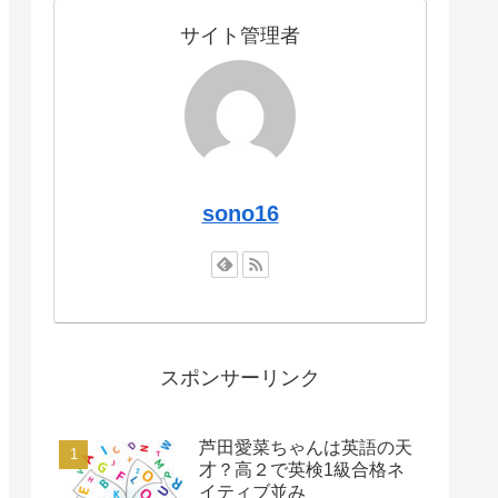
サイト管理者
sono16
スポンサーリンク
芦田愛菜ちゃんは英語の天
才？高２で英検1級合格ネ
イティブ並み