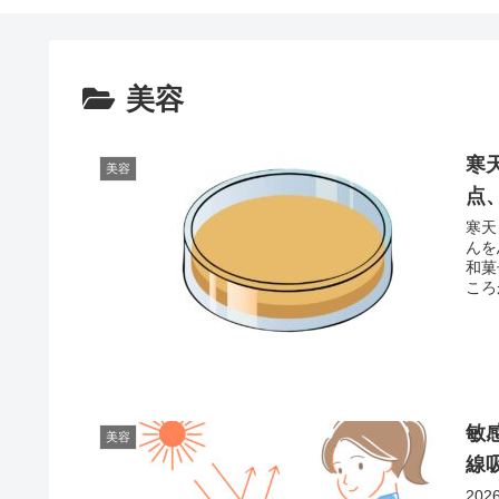
美容
寒
美容
点
寒天
んを
和菓
ころ
敏
美容
線
20