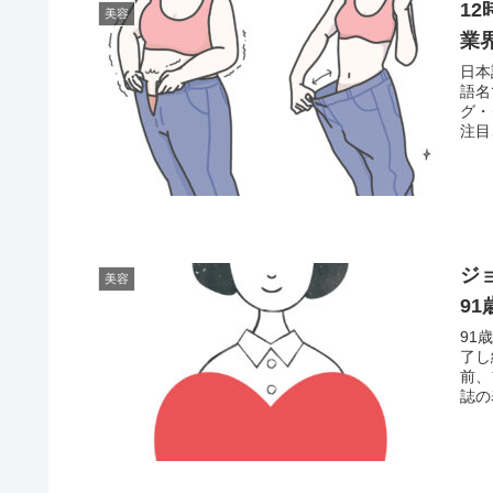
1
美容
業
日本
語名
グ・
注目
ジ
美容
9
91
了し
前、
誌の