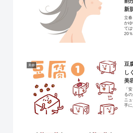
割
新
立春
かゆ
ては
20
豆
美容
し
美
「安
るの
ニュ
手に