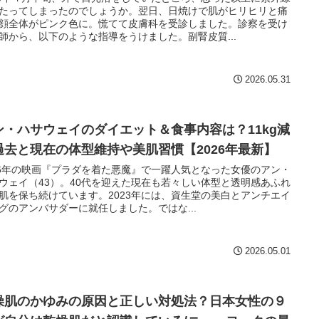
たってしまったのでしょうか。翌日、日焼けで肌がヒリヒリと痛
顔全体がピンク色に。慌てて皮膚科を受診しました。診察を受け
師から、以下のような指導をうけました。副腎皮質...
2026.05.31
ン・ハサウェイのダイエット＆食事内容は？11kg減
過去と現在の体型維持や美肌習慣【2026年最新】
06年の映画『プラダを着た悪魔』で一躍人気となった女優のアン・
ウェイ（43）。40代を迎えた現在も若々しい体型と透明感あふれ
肌を保ち続けています。2023年には、資生堂の美白とアンチエイ
グのアンバサダーに就任しました。ではな...
2026.05.01
燥肌のかゆみの原因と正しい対処法？日本女性の９