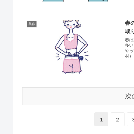
春
美容
取
春は
多い
やっ
材）
次
1
2