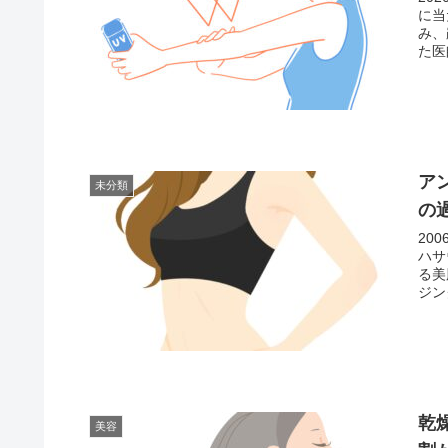
に当
み、
た医
ア
未分類
の
20
ハサ
る美
ジン
乾
美容