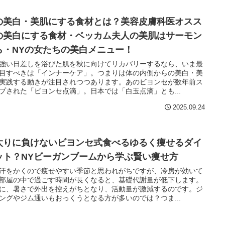
の美白・美肌にする食材とは？美容皮膚科医オスス
の美白にする食材・ベッカム夫人の美肌はサーモン
ら・NYの女たちの美白メニュー！
強い日差しを浴びた肌を秋に向けてリカバリーするなら、いま最
目すべきは「インナーケア」。つまりは体の内側からの美白・美
実践する動きが注目されつつあります。あのビヨンセが数年前ス
プされた「ビヨンセ点滴」。日本では「白玉点滴」とも...
2025.09.24
太りに負けないビヨンセ式食べるゆるく痩せるダイ
ット？NYビーガンブームから学ぶ賢い痩せ方
汗をかくので痩せやすい季節と思われがちですが、冷房が効いて
部屋の中で過ごす時間が長くなると、基礎代謝量が低下します。
に、暑さで外出を控えがちとなり、活動量が激減するのです。ジ
ングやジム通いもおっくうとなる方が多いのでは？つま...