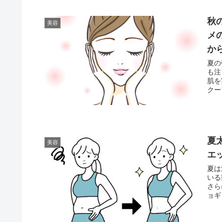
秋
美容
メ
か
夏の
も注
肌を
クー
夏
美容
エ
夏は
いる
さら
ョギ