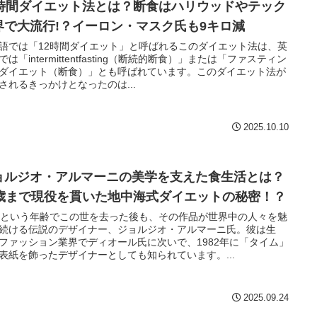
2時間ダイエット法とは？断食はハリウッドやテック
界で大流行!？イーロン・マスク氏も9キロ減
語では「12時間ダイエット」と呼ばれるこのダイエット法は、英
では「intermittentfasting（断続的断食）」または「ファスティン
ダイエット（断食）」とも呼ばれています。このダイエット法が
されるきっかけとなったのは...
2025.10.10
ョルジオ・アルマーニの美学を支えた食生活とは？
1歳まで現役を貫いた地中海式ダイエットの秘密！？
歳という年齢でこの世を去った後も、その作品が世界中の人々を魅
続ける伝説のデザイナー、ジョルジオ・アルマーニ氏。彼は生
ファッション業界でディオール氏に次いで、1982年に「タイム」
表紙を飾ったデザイナーとしても知られています。...
2025.09.24