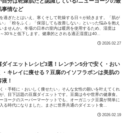
が自分は乾燥肌だと認識している/ニューヨークの最
肌事情など
を過ぎたとはいえ、寒くそして乾燥する日々が続きます。「肌が
い」「粉をふく」「保湿しても改善しない」といった悩みを抱え
いませんか。冬場の日本の室内は暖房を使用するため、湿度は
％～30％と低下します。健康的とされる適正湿度は40...
2026.02.27
腐ダイエットレシピ3選！レンチン5分で安く・おい
く・キレイに痩せる？豆腐のイソフラボンは美肌の
容液！
く・手軽に・おいしく痩せたい」そんな女性の願いを叶えてくれ
が、目下話題の豆腐ダイエットです。豆腐は今や世界の健康食。
ーヨークのスーパーマーケットでも、オーガニック豆腐が簡単に
入る時代になりました。まさに世界共通のダイエット食...
2026.02.19