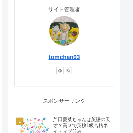
サイト管理者
tomchan03
スポンサーリンク
芦田愛菜ちゃんは英語の天
才？高２で英検1級合格ネ
イティブ並み