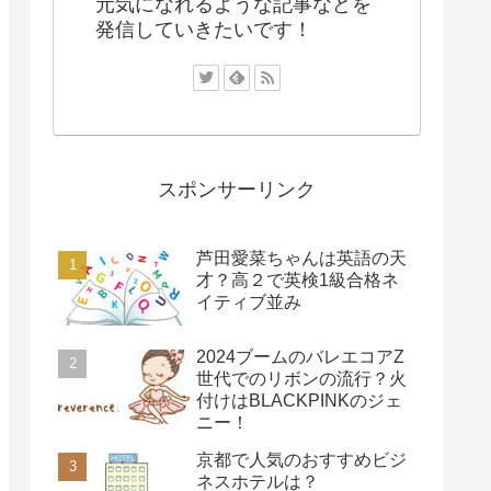
元気になれるような記事などを
発信していきたいです！
スポンサーリンク
芦田愛菜ちゃんは英語の天
才？高２で英検1級合格ネ
イティブ並み
2024ブームのバレエコアZ
世代でのリボンの流行？火
付けはBLACKPINKのジェ
ニー！
京都で人気のおすすめビジ
ネスホテルは？