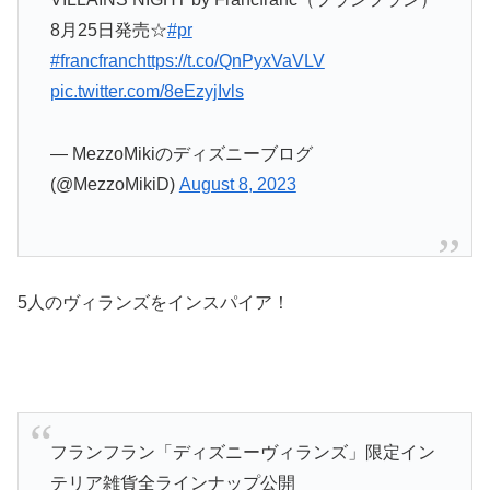
8月25日発売☆
#pr
#francfranc
https://t.co/QnPyxVaVLV
pic.twitter.com/8eEzyjIvls
— MezzoMikiのディズニーブログ
(@MezzoMikiD)
August 8, 2023
5人のヴィランズをインスパイア！
フランフラン「ディズニーヴィランズ」限定イン
テリア雑貨全ラインナップ公開