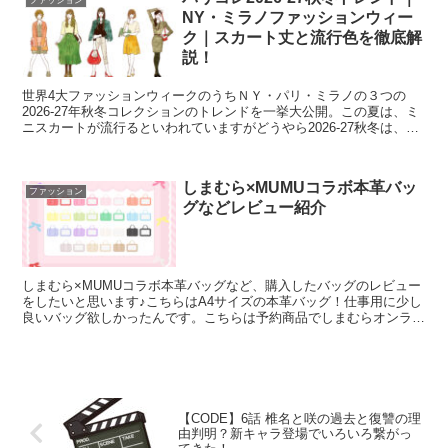
ファッション
NY・ミラノファッションウィー
ク｜スカート丈と流行色を徹底解
説！
世界4大ファッションウィークのうちＮＹ・パリ・ミラノの３つの
2026-27年秋冬コレクションのトレンドを一挙大公開。この夏は、ミ
ニスカートが流行るといわれていますがどうやら2026‐27秋冬は、ヒ
ザ下丈が主流になりそうです。流行色はELLE...
しまむら×MUMUコラボ本革バッ
ファッション
グなどレビュー紹介
しまむら×MUMUコラボ本革バッグなど、購入したバッグのレビュー
をしたいと思います♪こちらはA4サイズの本革バッグ！仕事用に少し
良いバッグ欲しかったんです。こちらは予約商品でしまむらオンライ
ン自宅受け取りでGETしました！私は黒を選びました...
【CODE】6話 椎名と咲の過去と復讐の理
由判明？新キャラ登場でいろいろ繋がっ