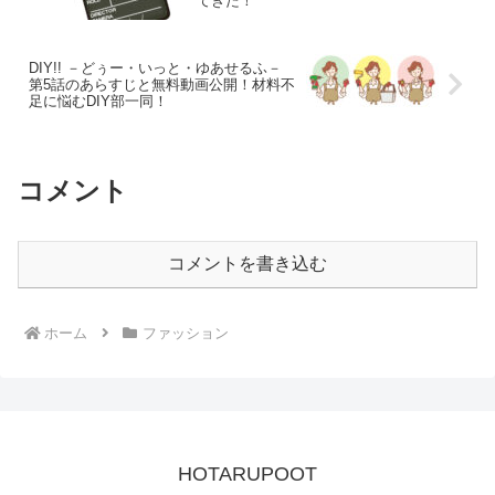
てきた！
DIY!! －どぅー・いっと・ゆあせるふ－
第5話のあらすじと無料動画公開！材料不
足に悩むDIY部一同！
コメント
コメントを書き込む
ホーム
ファッション
HOTARUPOOT