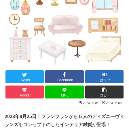
Twitter
Facebook
はてブ
Pocket
LINE
コピー
2023.09.04
2023.08.08
2023年8月25日！フランフラン
から
５人のディズニーヴィ
ランズ
をコンセプトのした
インテリア雑貨
が登場！