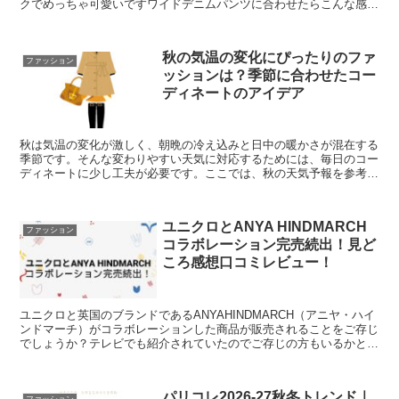
クでめっちゃ可愛いですワイドデニムパンツに合わせたらこんな感
じ。ホワイトパンツに合わせたら爽やかです♪あとネイビー...
秋の気温の変化にぴったりのファ
ファッション
ッションは？季節に合わせたコー
ディネートのアイデア
秋は気温の変化が激しく、朝晩の冷え込みと日中の暖かさが混在する
季節です。そんな変わりやすい天気に対応するためには、毎日のコー
ディネートに少し工夫が必要です。ここでは、秋の天気予報を参考に
したおすすめの服装とアイテムについてご紹介します。秋の...
ユニクロとANYA HINDMARCH
ファッション
コラボレーション完売続出！見ど
ころ感想口コミレビュー！
ユニクロと英国のブランドであるANYAHINDMARCH（アニヤ・ハイ
ンドマーチ）がコラボレーションした商品が販売されることをご存じ
でしょうか？テレビでも紹介されていたのでご存じの方もいるかと思
います。11月23日から、オンラインショップと...
パリコレ2026‐27秋冬トレンド｜